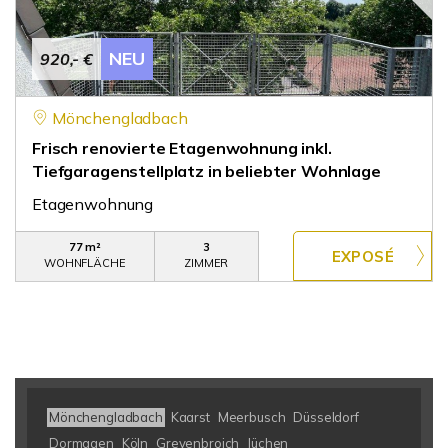
NEU
920,- €
Mönchengladbach
Frisch renovierte Etagenwohnung inkl.
Tiefgaragenstellplatz in beliebter Wohnlage
Etagenwohnung
77 m²
3
WOHNFLÄCHE
ZIMMER
Mönchengladbach
Kaarst
Meerbusch
Düsseldorf
Dormagen
Köln
Grevenbroich
Jüchen