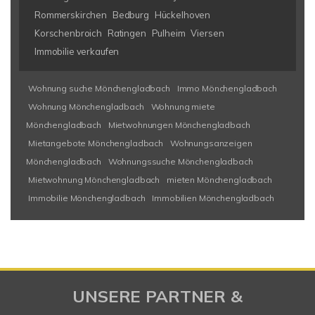
Rommerskirchen
Bedburg
Hückelhoven
Korschenbroich
Ratingen
Pulheim
Viersen
Immobilie verkaufen
Wohnung suche Mönchengladbach
Immo Mönchengladbach
Wohnung Mönchengladbach
Wohnung miete
Mönchengladbach
Mietwohnungen Mönchengladbach
Mietangebote Mönchengladbach
Wohnungsanzeigen
Mönchengladbach
Wohnungssuche Mönchengladbach
Mietwohnung Mönchengladbach
mieten Mönchengladbach
Immobilie Mönchengladbach
Immobilien Mönchengladbach
UNSERE PARTNER &