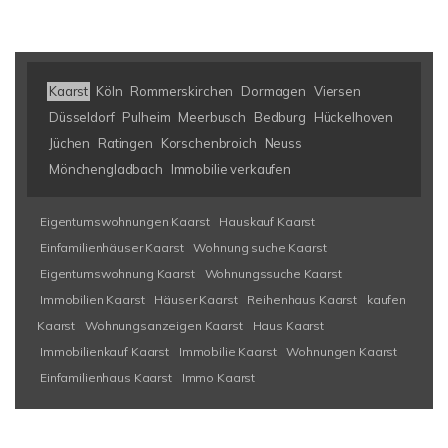
Kaarst
Köln
Rommerskirchen
Dormagen
Viersen
Düsseldorf
Pulheim
Meerbusch
Bedburg
Hückelhoven
Jüchen
Ratingen
Korschenbroich
Neuss
Mönchengladbach
Immobilie verkaufen
Eigentumswohnungen Kaarst
Hauskauf Kaarst
Einfamilienhäuser Kaarst
Wohnung suche Kaarst
Eigentumswohnung Kaarst
Wohnungssuche Kaarst
Immobilien Kaarst
Häuser Kaarst
Reihenhaus Kaarst
kaufen
Kaarst
Wohnungsanzeigen Kaarst
Haus Kaarst
Immobilienkauf Kaarst
Immobilie Kaarst
Wohnungen Kaarst
Einfamilienhaus Kaarst
Immo Kaarst