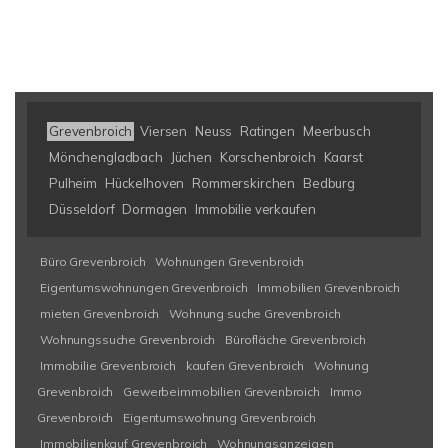
Grevenbroich
Viersen
Neuss
Ratingen
Meerbusch
Mönchengladbach
Jüchen
Korschenbroich
Kaarst
Pulheim
Hückelhoven
Rommerskirchen
Bedburg
Düsseldorf
Dormagen
Immobilie verkaufen
Büro Grevenbroich
Wohnungen Grevenbroich
Eigentumswohnungen Grevenbroich
Immobilien Grevenbroich
mieten Grevenbroich
Wohnung suche Grevenbroich
Wohnungssuche Grevenbroich
Bürofläche Grevenbroich
Immobilie Grevenbroich
kaufen Grevenbroich
Wohnung
Grevenbroich
Gewerbeimmobilien Grevenbroich
Immo
Grevenbroich
Eigentumswohnung Grevenbroich
Immobilienkauf Grevenbroich
Wohnungsanzeigen