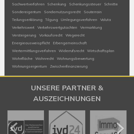
Sachwertverfahren
Schenkung
Schenkungssteuer
Schnitte
Sondereigentum
Sondernutzungsrecht
Souterrain
Teilungserklärung
Tilgung
Umlegungsverfahren
Valuta
Verkehrswert
Verkehrswertgutachten
Vermarktung
Versteigerung
Vorkaufsrecht
Wegerecht
Energieausweispflicht
Erbengemeinschaft
Wertermittlungsverfahren
Widerrufsrecht
Wirtschaftsplan
Wohnfläche
Wohnrecht
Wohnungsbewertung
Wohnungseigentum
Zwischenfinanzierung
UNSERE PARTNER &
AUSZEICHNUNGEN