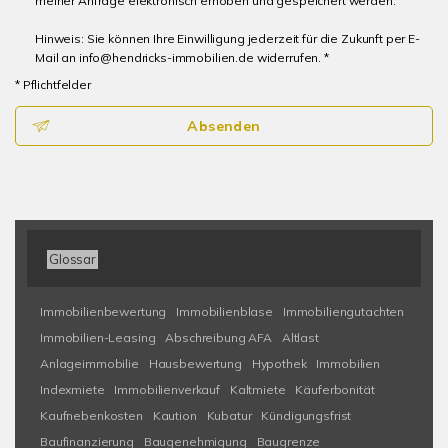
meiner Anfrage elektronisch erhoben und gespeichert werden.
Hinweis: Sie können Ihre Einwilligung jederzeit für die Zukunft per E-
Mail an info@hendricks-immobilien.de widerrufen. *
* Pflichtfelder
Absenden
Glossar
Immobilienbewertung
Immobilienblase
Immobiliengutachten
Immobilien-Leasing
Abschreibung AFA
Altlast
Anlageimmobilie
Hausbewertung
Hypothek
Immobilien
Indexmiete
Immobilienverkauf
Kaltmiete
Käuferbonität
Kaufnebenkosten
Kaution
Kubatur
Kündigungsfrist
Baufinanzierung
Baugenehmigung
Baugrenze