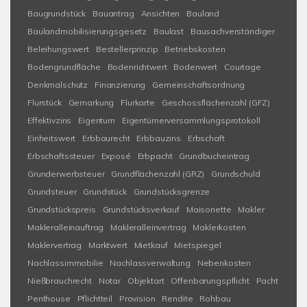
Baugrundstück
Bauantrag
Ansichten
Bauland
Baulandmobilisierungsgesetz
Baulast
Bausachverständiger
Beleihungswert
Bestellerprinzip
Betriebskosten
Bodengrundfläche
Bodenrichtwert
Bodenwert
Courtage
Denkmalschutz
Finanzierung
Gemeinschaftsordnung
Flurstück
Gemarkung
Flurkarte
Geschossflächenzahl (GFZ)
Effektivzins
Eigentum
Eigentümerversammlungsprotokoll
Einheitswert
Erbbaurecht
Erbbauzins
Erbschaft
Erbschaftssteuer
Exposé
Erbpacht
Grundbucheintrag
Grunderwerbsteuer
Grundflächenzahl (GRZ)
Grundschuld
Grundsteuer
Grundstück
Grundstücksgrenze
Grundstückspreis
Grundstücksverkauf
Maisonette
Makler
Makleralleinauftrag
Makleralleinvertrag
Maklerkosten
Maklervertrag
Marktwert
Mietkauf
Mietspiegel
Nachlassimmobilie
Nachlassverwaltung
Nebenkosten
Nießbrauchrecht
Notar
Objektart
Offenbarungspflicht
Pacht
Penthouse
Pflichtteil
Provision
Rendite
Rohbau