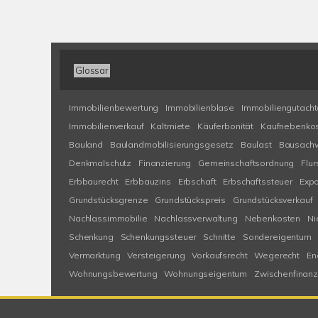
Glossar
Immobilienbewertung
Immobilienblase
Immobiliengutach
Immobilienverkauf
Kaltmiete
Käuferbonität
Kaufnebenko
Bauland
Baulandmobilisierungsgesetz
Baulast
Bausachv
Denkmalschutz
Finanzierung
Gemeinschaftsordnung
Flur
Erbbaurecht
Erbbauzins
Erbschaft
Erbschaftssteuer
Exp
Grundstücksgrenze
Grundstückspreis
Grundstücksverkauf
Nachlassimmobilie
Nachlassverwaltung
Nebenkosten
Ni
Schenkung
Schenkungssteuer
Schnitte
Sondereigentum
Vermarktung
Versteigerung
Vorkaufsrecht
Wegerecht
En
Wohnungsbewertung
Wohnungseigentum
Zwischenfinanz