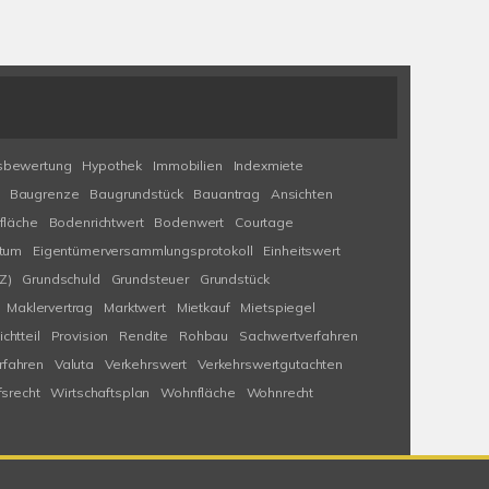
sbewertung
Hypothek
Immobilien
Indexmiete
Baugrenze
Baugrundstück
Bauantrag
Ansichten
fläche
Bodenrichtwert
Bodenwert
Courtage
tum
Eigentümerversammlungsprotokoll
Einheitswert
Z)
Grundschuld
Grundsteuer
Grundstück
Maklervertrag
Marktwert
Mietkauf
Mietspiegel
ichtteil
Provision
Rendite
Rohbau
Sachwertverfahren
fahren
Valuta
Verkehrswert
Verkehrswertgutachten
fsrecht
Wirtschaftsplan
Wohnfläche
Wohnrecht