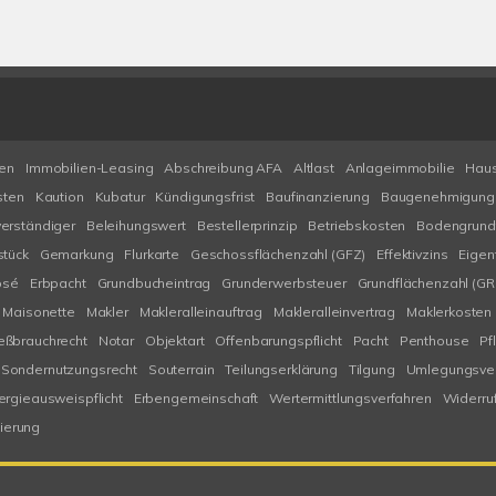
ten
Immobilien-Leasing
Abschreibung AFA
Altlast
Anlageimmobilie
Hau
sten
Kaution
Kubatur
Kündigungsfrist
Baufinanzierung
Baugenehmigung
erständiger
Beleihungswert
Bestellerprinzip
Betriebskosten
Bodengrund
stück
Gemarkung
Flurkarte
Geschossflächenzahl (GFZ)
Effektivzins
Eigen
osé
Erbpacht
Grundbucheintrag
Grunderwerbsteuer
Grundflächenzahl (GR
Maisonette
Makler
Makleralleinauftrag
Makleralleinvertrag
Maklerkosten
eßbrauchrecht
Notar
Objektart
Offenbarungspflicht
Pacht
Penthouse
Pfl
Sondernutzungsrecht
Souterrain
Teilungserklärung
Tilgung
Umlegungsver
ergieausweispflicht
Erbengemeinschaft
Wertermittlungsverfahren
Widerru
ierung