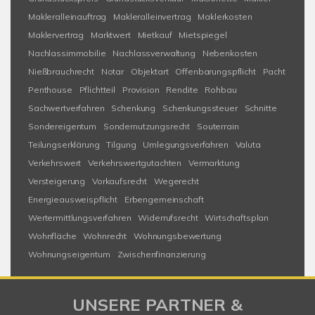
Makleralleinauftrag
Makleralleinvertrag
Maklerkosten
Maklervertrag
Marktwert
Mietkauf
Mietspiegel
Nachlassimmobilie
Nachlassverwaltung
Nebenkosten
Nießbrauchrecht
Notar
Objektart
Offenbarungspflicht
Pacht
Penthouse
Pflichtteil
Provision
Rendite
Rohbau
Sachwertverfahren
Schenkung
Schenkungssteuer
Schnitte
Sondereigentum
Sondernutzungsrecht
Souterrain
Teilungserklärung
Tilgung
Umlegungsverfahren
Valuta
Verkehrswert
Verkehrswertgutachten
Vermarktung
Versteigerung
Vorkaufsrecht
Wegerecht
Energieausweispflicht
Erbengemeinschaft
Wertermittlungsverfahren
Widerrufsrecht
Wirtschaftsplan
Wohnfläche
Wohnrecht
Wohnungsbewertung
Wohnungseigentum
Zwischenfinanzierung
UNSERE PARTNER &