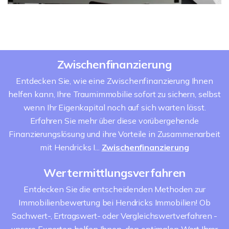
Zwischenfinanzierung
Entdecken Sie, wie eine Zwischenfinanzierung Ihnen
helfen kann, Ihre Traumimmobilie sofort zu sichern, selbst
wenn Ihr Eigenkapital noch auf sich warten lässt.
Erfahren Sie mehr über diese vorübergehende
Finanzierungslösung und ihre Vorteile in Zusammenarbeit
mit Hendricks I...
Zwischenfinanzierung
Wertermittlungsverfahren
Entdecken Sie die entscheidenden Methoden zur
Immobilienbewertung bei Hendricks Immobilien! Ob
Sachwert-, Ertragswert- oder Vergleichswertverfahren -