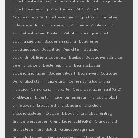
Immobilienbewertung
Immobilienblase
Immobiliengutachten
Immobilien-Leasing
Abschreibung AFA
Altlast
Anlageimmobilie
Hausbewertung
Hypothek
Immobilien
Indexmiete
Immobilienverkauf
Kaltmiete
Käuferbonität
Kaufnebenkosten
Kaution
Kubatur
Kündigungsfrist
Baufinanzierung
Baugenehmigung
Baugrenze
Baugrundstück
Bauantrag
Ansichten
Bauland
Baulandmobilisierungsgesetz
Baulast
Bausachverständiger
Beleihungswert
Bestellerprinzip
Betriebskosten
Bodengrundfläche
Bodenrichtwert
Bodenwert
Courtage
Denkmalschutz
Finanzierung
Gemeinschaftsordnung
Flurstück
Gemarkung
Flurkarte
Geschossflächenzahl (GFZ)
Effektivzins
Eigentum
Eigentümerversammlungsprotokoll
Einheitswert
Erbbaurecht
Erbbauzins
Erbschaft
Erbschaftssteuer
Exposé
Erbpacht
Grundbucheintrag
Grunderwerbsteuer
Grundflächenzahl (GRZ)
Grundschuld
Grundsteuer
Grundstück
Grundstücksgrenze
Grundstückspreis
Grundstücksverkauf
Maisonette
Makler