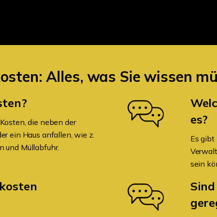
osten: Alles, was Sie wissen m
sten?
Welc
es?
Kosten, die neben der
r ein Haus anfallen, wie z.
Es gibt
 und Müllabfuhr.
Verwalt
sein kö
kosten
Sind
gere