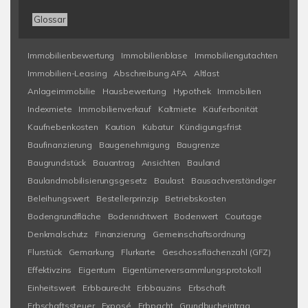
Glossar
Immobilienbewertung
Immobilienblase
Immobiliengutachten
Immobilien-Leasing
Abschreibung AFA
Altlast
Anlageimmobilie
Hausbewertung
Hypothek
Immobilien
Indexmiete
Immobilienverkauf
Kaltmiete
Käuferbonität
Kaufnebenkosten
Kaution
Kubatur
Kündigungsfrist
Baufinanzierung
Baugenehmigung
Baugrenze
Baugrundstück
Bauantrag
Ansichten
Bauland
Baulandmobilisierungsgesetz
Baulast
Bausachverständiger
Beleihungswert
Bestellerprinzip
Betriebskosten
Bodengrundfläche
Bodenrichtwert
Bodenwert
Courtage
Denkmalschutz
Finanzierung
Gemeinschaftsordnung
Flurstück
Gemarkung
Flurkarte
Geschossflächenzahl (GFZ)
Effektivzins
Eigentum
Eigentümerversammlungsprotokoll
Einheitswert
Erbbaurecht
Erbbauzins
Erbschaft
Erbschaftssteuer
Exposé
Erbpacht
Grundbucheintrag