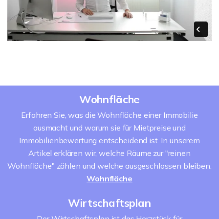
Wohnfläche
Erfahren Sie, was die Wohnfläche einer Immobilie
ausmacht und warum sie für Mietpreise und
Immobilienbewertung entscheidend ist. In unserem
Artikel erklären wir, welche Räume zur "reinen
Wohnfläche" zählen und welche ausgeschlossen bleiben.
Wohnfläche
Wirtschaftsplan
Der Wirtschaftsplan ist das Herzstück für