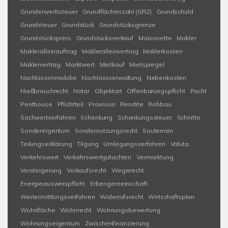
Grunderwerbsteuer
Grundflächenzahl (GRZ)
Grundschuld
Grundsteuer
Grundstück
Grundstücksgrenze
Grundstückspreis
Grundstücksverkauf
Maisonette
Makler
Makleralleinauftrag
Makleralleinvertrag
Maklerkosten
Maklervertrag
Marktwert
Mietkauf
Mietspiegel
Nachlassimmobilie
Nachlassverwaltung
Nebenkosten
Nießbrauchrecht
Notar
Objektart
Offenbarungspflicht
Pacht
Penthouse
Pflichtteil
Provision
Rendite
Rohbau
Sachwertverfahren
Schenkung
Schenkungssteuer
Schnitte
Sondereigentum
Sondernutzungsrecht
Souterrain
Teilungserklärung
Tilgung
Umlegungsverfahren
Valuta
Verkehrswert
Verkehrswertgutachten
Vermarktung
Versteigerung
Vorkaufsrecht
Wegerecht
Energieausweispflicht
Erbengemeinschaft
Wertermittlungsverfahren
Widerrufsrecht
Wirtschaftsplan
Wohnfläche
Wohnrecht
Wohnungsbewertung
Wohnungseigentum
Zwischenfinanzierung