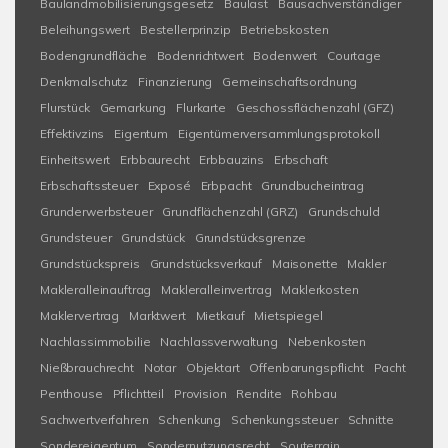
Baulandmobilisierungsgesetz
Baulast
Bausachverständiger
Beleihungswert
Bestellerprinzip
Betriebskosten
Bodengrundfläche
Bodenrichtwert
Bodenwert
Courtage
Denkmalschutz
Finanzierung
Gemeinschaftsordnung
Flurstück
Gemarkung
Flurkarte
Geschossflächenzahl (GFZ)
Effektivzins
Eigentum
Eigentümerversammlungsprotokoll
Einheitswert
Erbbaurecht
Erbbauzins
Erbschaft
Erbschaftssteuer
Exposé
Erbpacht
Grundbucheintrag
Grunderwerbsteuer
Grundflächenzahl (GRZ)
Grundschuld
Grundsteuer
Grundstück
Grundstücksgrenze
Grundstückspreis
Grundstücksverkauf
Maisonette
Makler
Makleralleinauftrag
Makleralleinvertrag
Maklerkosten
Maklervertrag
Marktwert
Mietkauf
Mietspiegel
Nachlassimmobilie
Nachlassverwaltung
Nebenkosten
Nießbrauchrecht
Notar
Objektart
Offenbarungspflicht
Pacht
Penthouse
Pflichtteil
Provision
Rendite
Rohbau
Sachwertverfahren
Schenkung
Schenkungssteuer
Schnitte
Sondereigentum
Sondernutzungsrecht
Souterrain