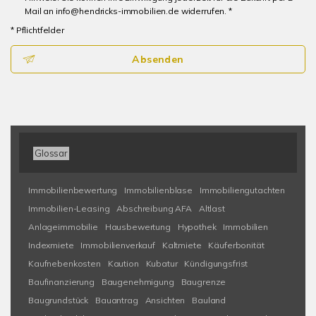
Mail an info@hendricks-immobilien.de widerrufen. *
* Pflichtfelder
Absenden
Glossar
Immobilienbewertung
Immobilienblase
Immobiliengutachten
Immobilien-Leasing
Abschreibung AFA
Altlast
Anlageimmobilie
Hausbewertung
Hypothek
Immobilien
Indexmiete
Immobilienverkauf
Kaltmiete
Käuferbonität
Kaufnebenkosten
Kaution
Kubatur
Kündigungsfrist
Baufinanzierung
Baugenehmigung
Baugrenze
Baugrundstück
Bauantrag
Ansichten
Bauland