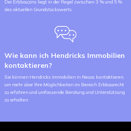
Der Erbbauzins liegt in der Regel zwischen 3 % und 5 %
des aktuellen Grundstückswerts.
Wie kann ich Hendricks Immobilien
kontaktieren?
Sie können Hendricks Immobilien in Neuss kontaktieren,
um mehr über Ihre Möglichkeiten im Bereich Erbbaurecht
zu erfahren und umfassende Beratung und Unterstützung
zu erhalten.