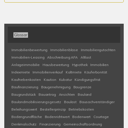
Glossar
Immobilienbewertung
Immobilienblase
Immobiliengutachten
Immobilien-Leasing
Abschreibung AFA
Altlast
Anlageimmobilie
Hausbewertung
Hypothek
Immobilien
Indexmiete
Immobilienverkauf
Kaltmiete
Käuferbonität
Kaufnebenkosten
Kaution
Kubatur
Kündigungsfrist
Baufinanzierung
Baugenehmigung
Baugrenze
Baugrundstück
Bauantrag
Ansichten
Bauland
Baulandmobilisierungsgesetz
Baulast
Bausachverständiger
Beleihungswert
Bestellerprinzip
Betriebskosten
Bodengrundfläche
Bodenrichtwert
Bodenwert
Courtage
Denkmalschutz
Finanzierung
Gemeinschaftsordnung