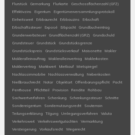
Flurstück
Gemarkung
Flurkarte
Geschossflächenzahl (GFZ)
Effektivzins
Eigentum
Eigentümerversammlungsprotokoll
Einheitswert
Erbbaurecht
Erbbauzins
Erbschaft
Erbschaftssteuer
Exposé
Erbpacht
Grundbucheintrag
Grunderwerbsteuer
Grundflächenzahl (GRZ)
Grundschuld
Grundsteuer
Grundstück
Grundstücksgrenze
Grundstückspreis
Grundstücksverkauf
Maisonette
Makler
Makleralleinauftrag
Makleralleinvertrag
Maklerkosten
Maklervertrag
Marktwert
Mietkauf
Mietspiegel
Nachlassimmobilie
Nachlassverwaltung
Nebenkosten
Nießbrauchrecht
Notar
Objektart
Offenbarungspflicht
Pacht
Penthouse
Pflichtteil
Provision
Rendite
Rohbau
Sachwertverfahren
Schenkung
Schenkungssteuer
Schnitte
Sondereigentum
Sondernutzungsrecht
Souterrain
Teilungserklärung
Tilgung
Umlegungsverfahren
Valuta
Verkehrswert
Verkehrswertgutachten
Vermarktung
Versteigerung
Vorkaufsrecht
Wegerecht