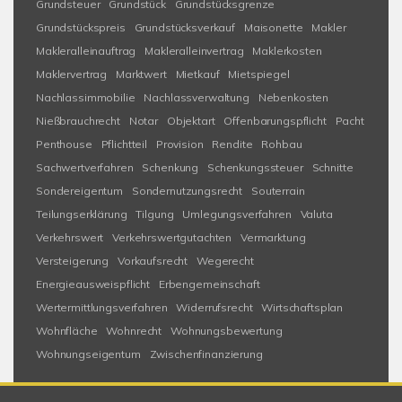
Grundsteuer
Grundstück
Grundstücksgrenze
Grundstückspreis
Grundstücksverkauf
Maisonette
Makler
Makleralleinauftrag
Makleralleinvertrag
Maklerkosten
Maklervertrag
Marktwert
Mietkauf
Mietspiegel
Nachlassimmobilie
Nachlassverwaltung
Nebenkosten
Nießbrauchrecht
Notar
Objektart
Offenbarungspflicht
Pacht
Penthouse
Pflichtteil
Provision
Rendite
Rohbau
Sachwertverfahren
Schenkung
Schenkungssteuer
Schnitte
Sondereigentum
Sondernutzungsrecht
Souterrain
Teilungserklärung
Tilgung
Umlegungsverfahren
Valuta
Verkehrswert
Verkehrswertgutachten
Vermarktung
Versteigerung
Vorkaufsrecht
Wegerecht
Energieausweispflicht
Erbengemeinschaft
Wertermittlungsverfahren
Widerrufsrecht
Wirtschaftsplan
Wohnfläche
Wohnrecht
Wohnungsbewertung
Wohnungseigentum
Zwischenfinanzierung