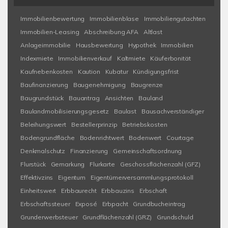
Immobilienbewertung
Immobilienblase
Immobiliengutachten
Immobilien-Leasing
Abschreibung AFA
Altlast
Anlageimmobilie
Hausbewertung
Hypothek
Immobilien
Indexmiete
Immobilienverkauf
Kaltmiete
Käuferbonität
Kaufnebenkosten
Kaution
Kubatur
Kündigungsfrist
Baufinanzierung
Baugenehmigung
Baugrenze
Baugrundstück
Bauantrag
Ansichten
Bauland
Baulandmobilisierungsgesetz
Baulast
Bausachverständiger
Beleihungswert
Bestellerprinzip
Betriebskosten
Bodengrundfläche
Bodenrichtwert
Bodenwert
Courtage
Denkmalschutz
Finanzierung
Gemeinschaftsordnung
Flurstück
Gemarkung
Flurkarte
Geschossflächenzahl (GFZ)
Effektivzins
Eigentum
Eigentümerversammlungsprotokoll
Einheitswert
Erbbaurecht
Erbbauzins
Erbschaft
Erbschaftssteuer
Exposé
Erbpacht
Grundbucheintrag
Grunderwerbsteuer
Grundflächenzahl (GRZ)
Grundschuld