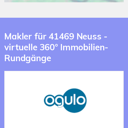
Makler für 41469 Neuss -
virtuelle 360° Immobilien-
Rundgänge