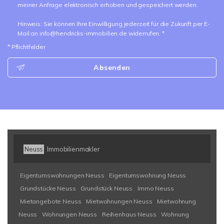
meiner Anfrage elektronisch erhoben und gespeichert werden.
Hinweis: Sie können Ihre Einwilligung jederzeit für die Zukunft per E-
Mail an info@hendricks-immobilien.de widerrufen. *
* Pflichtfelder
Absenden
Neuss
Immobilienmakler
Eigentumswohnungen Neuss
Eigentumswohnung Neuss
Grundstücke Neuss
Grundstück Neuss
Immo Neuss
Mietangebote Neuss
Mietwohnungen Neuss
Mietwohnung
Neuss
Wohnungen Neuss
Reihenhaus Neuss
Wohnung