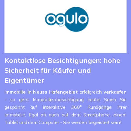
Kontaktlose Besichtigungen: hohe
Sicherheit für Käufer und
Eigentümer
Immobilie in Neuss
Hafengebiet
erfolgreich
verkaufen
- so geht Immobilienbesichtigung heute! Seien Sie
gespannt auf interaktive 360° Rundgänge Ihrer
Immobilie. Egal ob auch auf dem Smartphone, einem
Tablet und dem Computer - Sie werden begeistert sein!