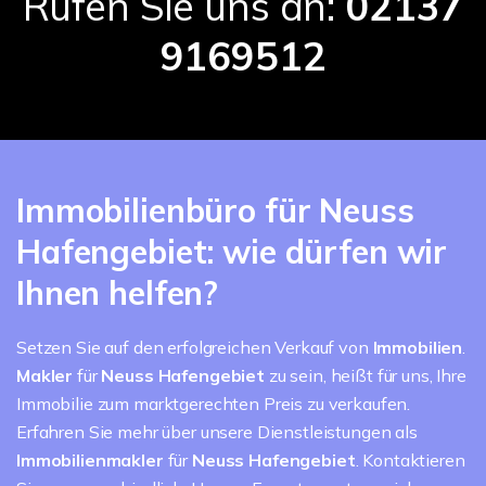
Rufen Sie uns an:
02137
9169512
Immobilienbüro für Neuss
Hafengebiet: wie dürfen wir
Ihnen helfen?
Setzen Sie auf den erfolgreichen Verkauf von
Immobilien
.
Makler
für
Neuss Hafengebiet
zu sein, heißt für uns, Ihre
Immobilie zum marktgerechten Preis zu verkaufen.
Erfahren Sie mehr über unsere Dienstleistungen als
Immobilienmakler
für
Neuss Hafengebiet
. Kontaktieren