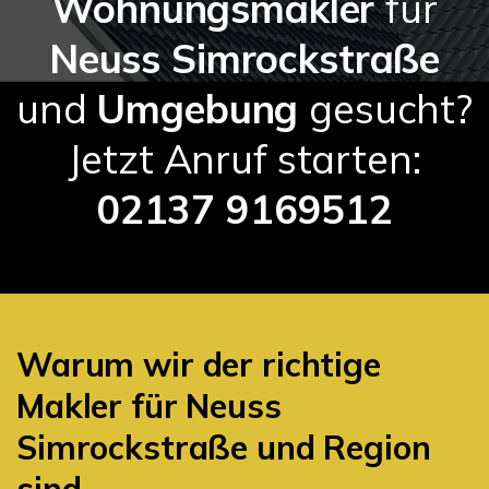
Wohnungsmakler
für
Neuss Simrockstraße
und
Umgebung
gesucht?
Jetzt Anruf starten:
02137 9169512
Warum wir der richtige
Makler für Neuss
Simrockstraße und Region
sind