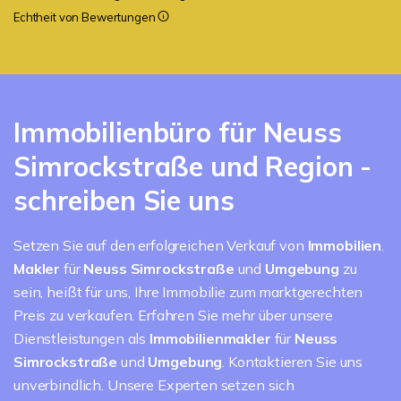
Echtheit von Bewertungen
Immobilienbüro für Neuss
Simrockstraße und Region -
schreiben Sie uns
Setzen Sie auf den erfolgreichen Verkauf von
Immobilien
.
Makler
für
Neuss Simrockstraße
und
Umgebung
zu
sein, heißt für uns, Ihre Immobilie zum marktgerechten
Preis zu verkaufen. Erfahren Sie mehr über unsere
Dienstleistungen als
Immobilienmakler
für
Neuss
Simrockstraße
und
Umgebung
. Kontaktieren Sie uns
unverbindlich. Unsere Experten setzen sich