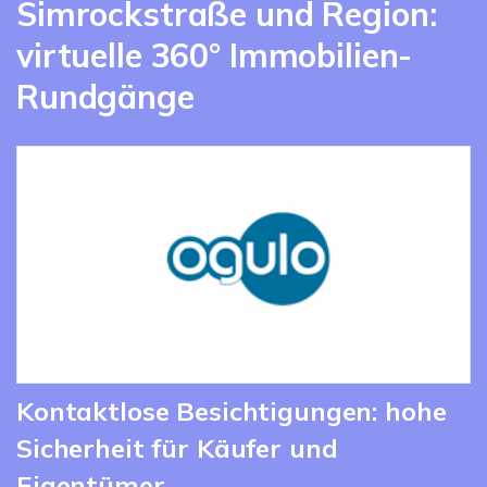
Simrockstraße und Region:
virtuelle 360° Immobilien-
Rundgänge
Kontaktlose Besichtigungen: hohe
Sicherheit für Käufer und
Eigentümer