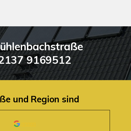
ühlenbachstraße
2137 9169512
ße und Region sind