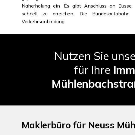
Naherholung ein. Es gibt Anschluss an Busse. 
schnell zu erreichen. Die Bundesautobahn
Verkehrsanbindung.
Nutzen Sie uns
für Ihre
Imm
Mühlenbachstr
Maklerbüro für Neuss Müh