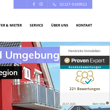
02137-9169512
ER & MIETER
SERVICE
ÜBER UNS
KONTAKT
nd Umgebung
egion