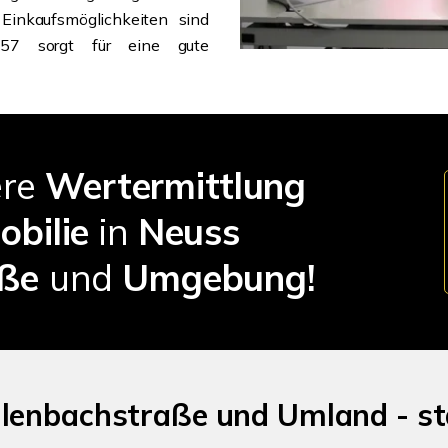
Einkaufsmöglichkeiten sind
 57 sorgt für eine gute
ere
Wertermittlung
obilie
in
Neuss
aße
und
Umgebung!
lenbachstraße und Umland - sta