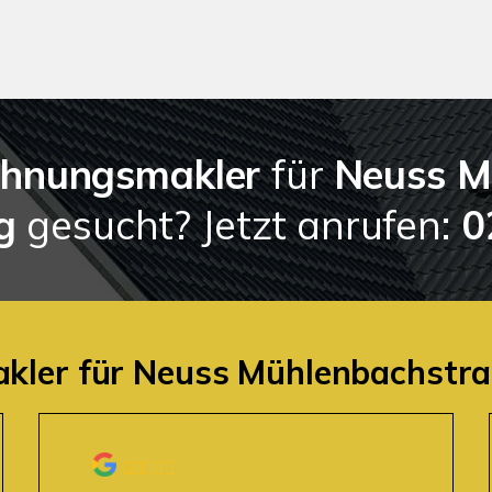
hnungsmakler
für
Neuss M
g
gesucht? Jetzt anrufen:
0
akler für Neuss Mühlenbachstra