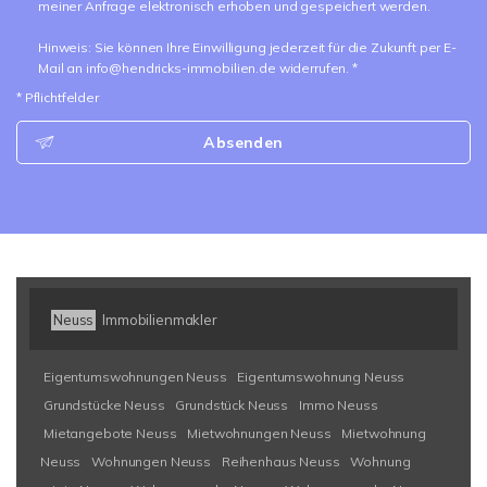
meiner Anfrage elektronisch erhoben und gespeichert werden.
Hinweis: Sie können Ihre Einwilligung jederzeit für die Zukunft per E-
Mail an info@hendricks-immobilien.de widerrufen. *
* Pflichtfelder
Absenden
Neuss
Immobilienmakler
Eigentumswohnungen Neuss
Eigentumswohnung Neuss
Grundstücke Neuss
Grundstück Neuss
Immo Neuss
Mietangebote Neuss
Mietwohnungen Neuss
Mietwohnung
Neuss
Wohnungen Neuss
Reihenhaus Neuss
Wohnung