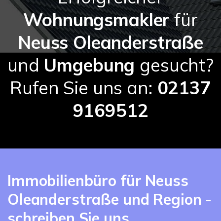
Wohnungsmakler
für
Neuss Oleanderstraße
und
Umgebung
gesucht?
Rufen Sie uns an:
02137
9169512
Immobilienbüro für Neuss
Oleanderstraße und Region -
schreiben Sie uns