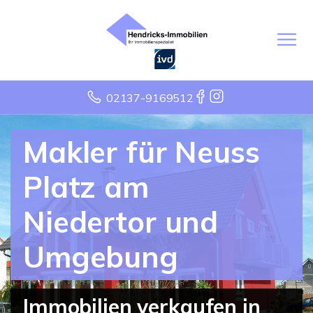
02137-9169512
Makler für Neuss
Platz am
Niedertor und
Umgebung
Immobilien verkaufen in