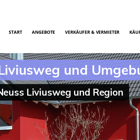
START
ANGEBOTE
VERKÄUFER & VERMIETER
KÄUF
 Liviusweg und Umgeb
 Neuss Liviusweg und Region