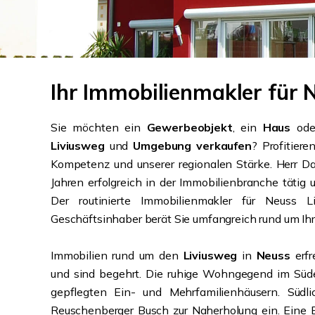
Ihr Immobilienmakler für
Sie möchten ein
Gewerbeobjekt
, ein
Haus
ode
Liviusweg
und
Umgebung verkaufen
? Profitiere
Kompetenz und unserer regionalen Stärke. Herr Dav
Jahren erfolgreich in der Immobilienbranche tätig 
Der routinierte Immobilienmakler für Neuss 
Geschäftsinhaber berät Sie umfangreich rund um Ih
Immobilien rund um den
Liviusweg
in
Neuss
erf
und sind begehrt. Die ruhige Wohngegend im Süde
gepflegten Ein- und Mehrfamilienhäusern. Südl
Reuschenberger Busch zur Naherholung ein. Eine 