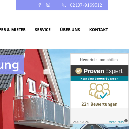
02137-9169512
ER & MIETER
SERVICE
ÜBER UNS
KONTAKT
ung