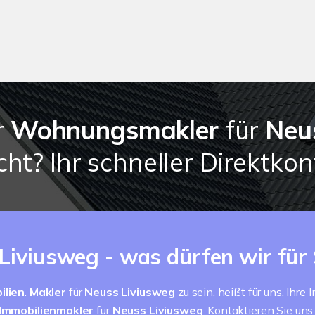
r
Wohnungsmakler
für
Neu
ht? Ihr schneller Direktkon
Liviusweg - was dürfen wir für 
ilien
.
Makler
für
Neuss Liviusweg
zu sein, heißt für uns, Ihr
Immobilienmakler
für
Neuss Liviusweg
. Kontaktieren Sie un