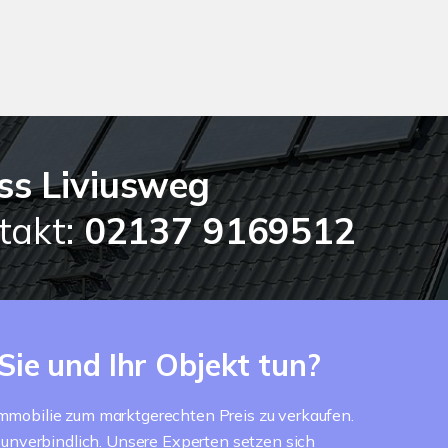
ss Liviusweg
takt:
02137 9169512
Sie und Ihr Objekt tun?
e Immobilie zum marktgerechten Preis zu verkaufen.
s unverbindlich. Unsere Experten setzen sich