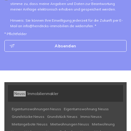
stimme zu, dass meine Angaben und Daten zur Beantwortung
meiner Anfrage elektronisch erhoben und gespeichert werden.
Hinweis: Sie können Ihre Einwilligung jederzeit für die Zukunft per E-
Mail an info@hendricks-immobilien.de widerrufen. *
* Pflichtfelder
Absenden
Neuss
Immobilienmakler
Eigentumswohnungen Neuss
Eigentumswohnung Neuss
Grundstücke Neuss
Grundstück Neuss
Immo Neuss
Mietangebote Neuss
Mietwohnungen Neuss
Mietwohnung