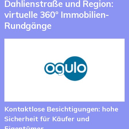
Dahlienstraße und Region:
virtuelle 360° Immobilien-
Rundgänge
Kontaktlose Besichtigungen: hohe
Sicherheit für Käufer und
Eigentümer