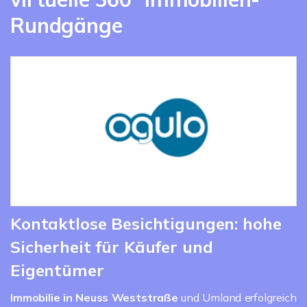
Rundgänge
Kontaktlose Besichtigungen: hohe
Sicherheit für Käufer und
Eigentümer
Immobilie in Neuss
Weststraße
und Umland erfolgreich