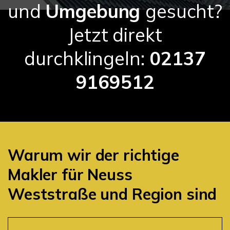
und
Umgebung
gesucht?
Jetzt direkt
durchklingeln:
02137
9169512
Warum wir der richtige
Makler für Neuss
Weststraße und Region sind