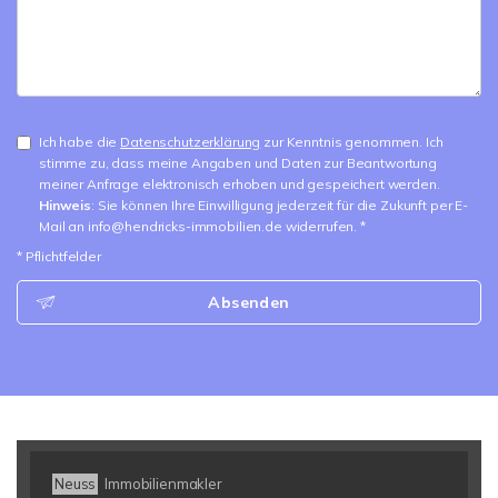
Ich habe die
Datenschutzerklärung
zur Kenntnis genommen. Ich
stimme zu, dass meine Angaben und Daten zur Beantwortung
meiner Anfrage elektronisch erhoben und gespeichert werden.
Hinweis
: Sie können Ihre Einwilligung jederzeit für die Zukunft per E-
Mail an info@hendricks-immobilien.de widerrufen. *
* Pflichtfelder
Absenden
Neuss
Immobilienmakler