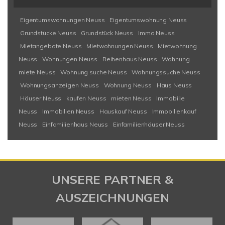
Eigentumswohnungen Neuss
Eigentumswohnung Neuss
Grundstücke Neuss
Grundstück Neuss
Immo Neuss
Mietangebote Neuss
Mietwohnungen Neuss
Mietwohnung
Neuss
Wohnungen Neuss
Reihenhaus Neuss
Wohnung
miete Neuss
Wohnung suche Neuss
Wohnungssuche Neuss
Wohnungsanzeigen Neuss
Wohnung Neuss
Haus Neuss
Häuser Neuss
kaufen Neuss
mieten Neuss
Immobilie
Neuss
Immobilien Neuss
Hauskauf Neuss
Immobilienkauf
Neuss
Einfamilienhaus Neuss
Einfamilienhäuser Neuss
UNSERE PARTNER &
AUSZEICHNUNGEN