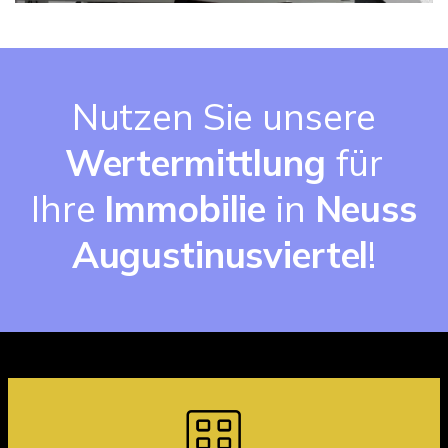
Nutzen Sie unsere
Wertermittlung
für
Ihre
Immobilie
in
Neuss
Augustinusviertel
!