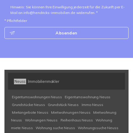
Hinweis: Sie können Ihre Einwilligung jederzeit für die Zukunft per E-
Mail an info@hendricks-immobilien.de widerrufen. *
* Pflichtfelder
Absenden
Neuss
Immobilienmakler
Eigentumswohnungen Neuss
Eigentumswohnung Neuss
Grundstücke Neuss
Grundstück Neuss
Immo Neuss
Mietangebote Neuss
Mietwohnungen Neuss
Mietwohnung
Neuss
Wohnungen Neuss
Reihenhaus Neuss
Wohnung
miete Neuss
Wohnung suche Neuss
Wohnungssuche Neuss