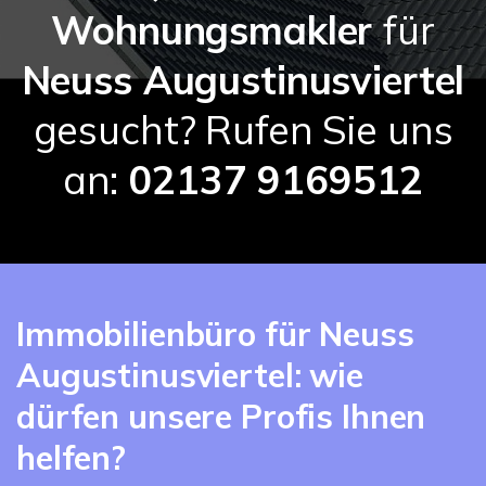
Wohnungsmakler
für
Neuss Augustinusviertel
gesucht? Rufen Sie uns
an:
02137 9169512
Immobilienbüro für Neuss
Augustinusviertel: wie
dürfen unsere Profis Ihnen
helfen?