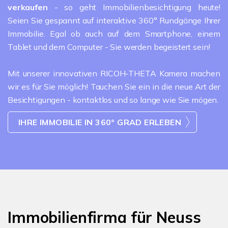
verkaufen
- so geht Immobilienbesichtigung heute!
Seien Sie gespannt auf interaktive 360° Rundgänge Ihrer
Immobilie. Egal ob auch auf dem Smartphone, einem
Tablet und dem Computer - Sie werden begeistert sein!
Mit unserer innovativen RICOH-THETA Kamera machen
wir es für Sie möglich! Tauchen Sie ein in die neue Art der
Besichtigungen - kontaktlos und so lange wie Sie mögen.
IHRE IMMOBILIE IN 360° GRAD ERLEBEN
Immobilienfirma für Neuss