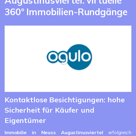
Augustinusviertel: virtuelle
360° Immobilien-Rundgänge
Kontaktlose Besichtigungen: hohe
Sicherheit für Käufer und
Eigentümer
Immobilie in Neuss
Augustinusviertel
erfolgreich