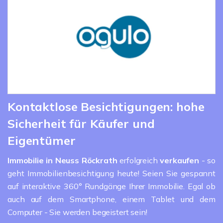
Kontaktlose Besichtigungen: hohe
Sicherheit für Käufer und
Eigentümer
Immobilie in Neuss
Röckrath
erfolgreich
verkaufen
- so
geht Immobilienbesichtigung heute! Seien Sie gespannt
auf interaktive 360° Rundgänge Ihrer Immobilie. Egal ob
auch auf dem Smartphone, einem Tablet und dem
Computer - Sie werden begeistert sein!