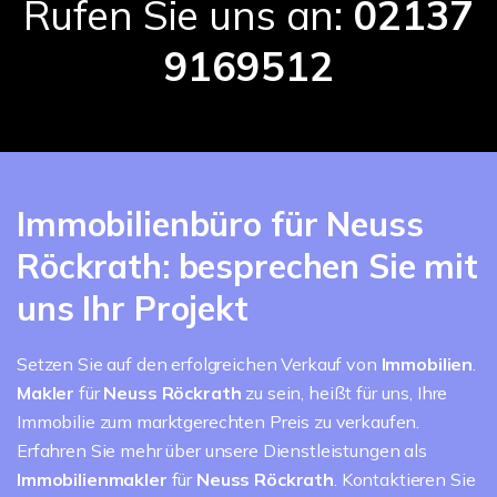
Rufen Sie uns an:
02137
9169512
Immobilienbüro für Neuss
Röckrath: besprechen Sie mit
uns Ihr Projekt
Setzen Sie auf den erfolgreichen Verkauf von
Immobilien
.
Makler
für
Neuss Röckrath
zu sein, heißt für uns, Ihre
Immobilie zum marktgerechten Preis zu verkaufen.
Erfahren Sie mehr über unsere Dienstleistungen als
Immobilienmakler
für
Neuss Röckrath
. Kontaktieren Sie