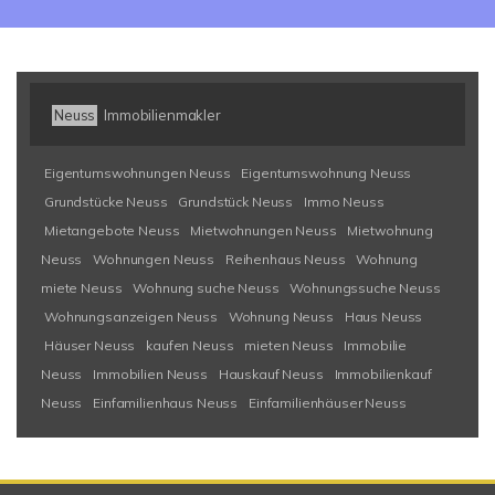
Neuss
Immobilienmakler
Eigentumswohnungen Neuss
Eigentumswohnung Neuss
Grundstücke Neuss
Grundstück Neuss
Immo Neuss
Mietangebote Neuss
Mietwohnungen Neuss
Mietwohnung
Neuss
Wohnungen Neuss
Reihenhaus Neuss
Wohnung
miete Neuss
Wohnung suche Neuss
Wohnungssuche Neuss
Wohnungsanzeigen Neuss
Wohnung Neuss
Haus Neuss
Häuser Neuss
kaufen Neuss
mieten Neuss
Immobilie
Neuss
Immobilien Neuss
Hauskauf Neuss
Immobilienkauf
Neuss
Einfamilienhaus Neuss
Einfamilienhäuser Neuss