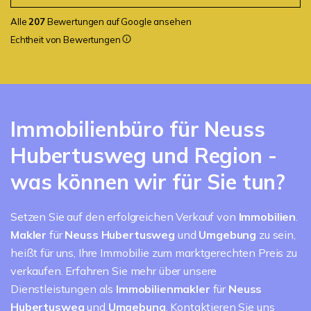
Alle
207
Bewertungen auf Google ansehen
Echtheit von Bewertungen
Immobilienbüro für Neuss
Hubertusweg und Region -
was können wir für Sie tun?
Setzen Sie auf den erfolgreichen Verkauf von
Immobilien
.
Makler
für
Neuss Hubertusweg
und
Umgebung
zu sein,
heißt für uns, Ihre Immobilie zum marktgerechten Preis zu
verkaufen. Erfahren Sie mehr über unsere
Dienstleistungen als
Immobilienmakler
für
Neuss
Hubertusweg
und
Umgebung
. Kontaktieren Sie uns