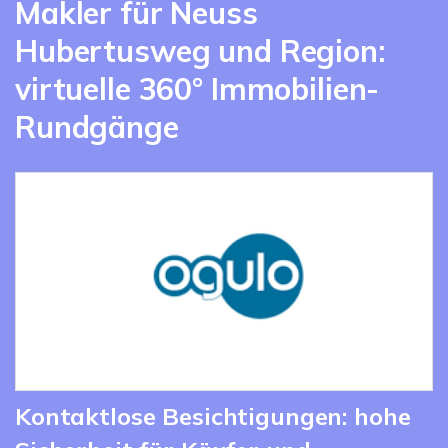
Makler für Neuss
Hubertusweg und Region:
virtuelle 360° Immobilien-
Rundgänge
Kontaktlose Besichtigungen: hohe