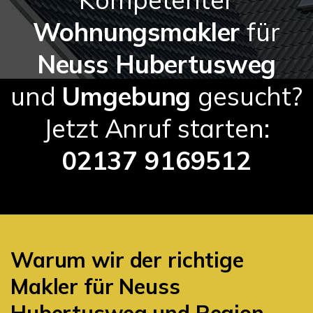
Wohnungsmakler
für
Neuss Hubertusweg
und
Umgebung
gesucht?
Jetzt Anruf starten:
02137 9169512
Warum wir der richtige
Makler für Neuss
Hubertusweg und Region