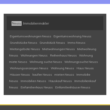
Neuss
Immobilienmakler
Eigentumswohnungen Neuss
Eigentumswohnung Neuss
Grundstücke Neuss
Grundstück Neuss
Immo Neuss
Mietangebote Neuss
Mietwohnungen Neuss
Mietwohnung
Neuss
Wohnungen Neuss
Reihenhaus Neuss
Wohnung
miete Neuss
Wohnung suche Neuss
Wohnungssuche Neuss
Wohnungsanzeigen Neuss
Wohnung Neuss
Haus Neuss
Häuser Neuss
kaufen Neuss
mieten Neuss
Immobilie
Neuss
Immobilien Neuss
Hauskauf Neuss
Immobilienkauf
Neuss
Einfamilienhaus Neuss
Einfamilienhäuser Neuss